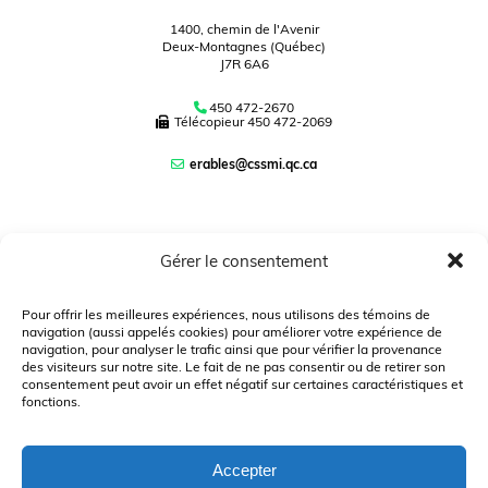
1400, chemin de l'Avenir
Deux-Montagnes (Québec)
J7R 6A6
450 472-2670
Télécopieur
450 472-2069
erables@cssmi.qc.ca
Navigation
Gérer le consentement
PLAN DU SITE
Pour offrir les meilleures expériences, nous utilisons des témoins de
navigation (aussi appelés cookies) pour améliorer votre expérience de
PLAINTE – SERVICE À L’ÉLÈVE
navigation, pour analyser le trafic ainsi que pour vérifier la provenance
des visiteurs sur notre site. Le fait de ne pas consentir ou de retirer son
POLITIQUE DE CONFIDENTIALITÉ
consentement peut avoir un effet négatif sur certaines caractéristiques et
fonctions.
Accepter