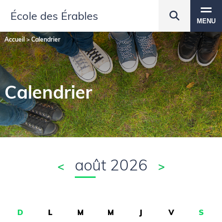
École des Érables
MENU
Accueil
>
Calendrier
Calendrier
août 2026
<
>
D
L
M
M
J
V
S